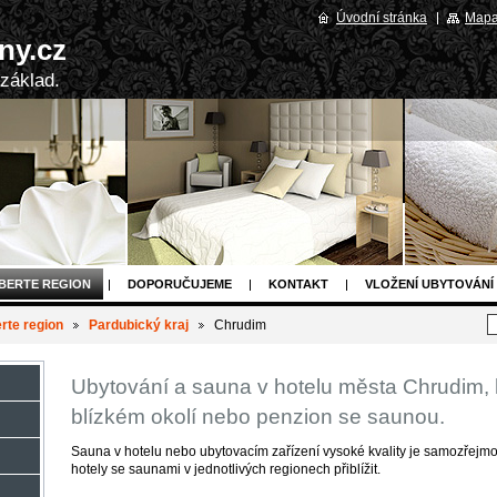
Úvodní stránka
Mapa
ny.cz
 základ.
BERTE REGION
DOPORUČUJEME
KONTAKT
VLOŽENÍ UBYTOVÁNÍ
rte region
Pardubický kraj
Chrudim
Ubytování a sauna v hotelu města Chrudim, 
blízkém okolí nebo penzion se saunou.
Sauna v hotelu nebo ubytovacím zařízení vysoké kvality je samozřejmo
hotely se saunami v jednotlivých regionech přiblížit.