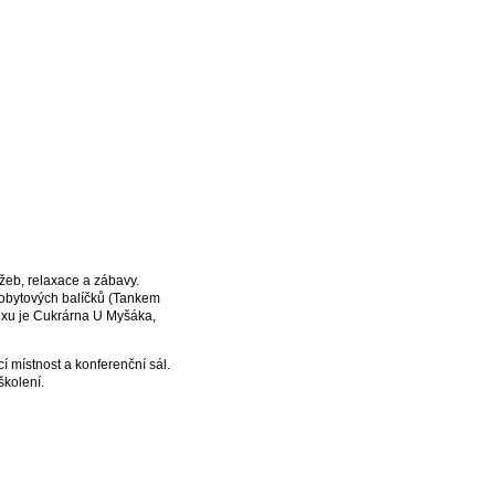
žeb, relaxace a zábavy.
obytových balíčků (Tankem
exu je Cukrárna U Myšáka,
 místnost a konferenční sál.
školení.