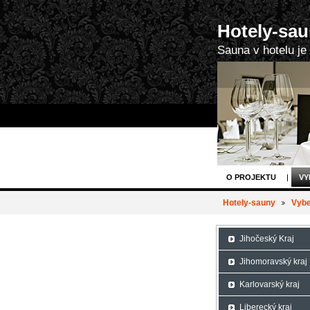
Hotely-sau
Sauna v hotelu je
O PROJEKTU
VY
Hotely-sauny
Vybe
Jihočeský Kraj
Jihomoravský kraj
Karlovarský kraj
Liberecký kraj