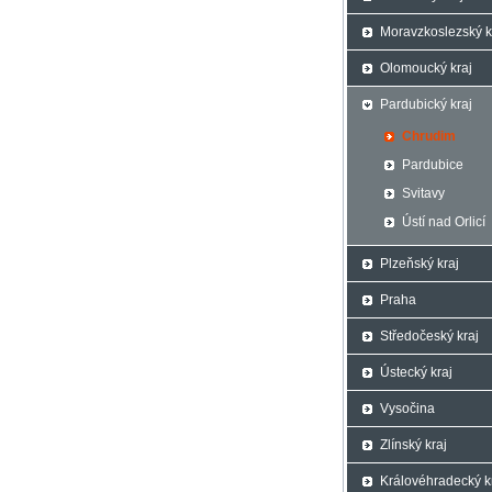
Moravzkoslezský k
Olomoucký kraj
Pardubický kraj
Chrudim
Pardubice
Svitavy
Ústí nad Orlicí
Plzeňský kraj
Praha
Středočeský kraj
Ústecký kraj
Vysočina
Zlínský kraj
Královéhradecký k