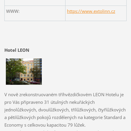
WWW:
https://www.extolinn.cz
Hotel LEON
V nově zrekonstruovaném tříhvězdičkovém LEON Hotelu je
pro Vás připraveno 31 útulných nekuřáckých
jednolůžkových, dvoulůžkových, třílůžkových, čtyřlůžkových
a pětilůžkových pokojů rozdělených na kategorie Standard a
Economy s celkovou kapacitou 79 lůžek.